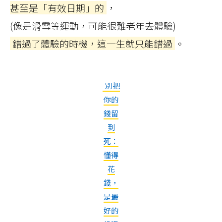
甚至是「有效日期」的
，
(像是滑雪等運動，可能很難老年去體驗)
錯過了體驗的時機，這一生就只能錯過
。
別把
你的
錢留
到
死：
懂得
花
錢，
是最
好的