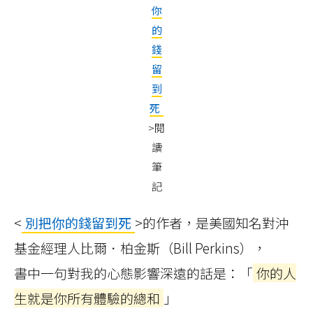
你
的
錢
留
到
死
>閱
讀
筆
記
<
別把你的錢留到死
>的作者，是美國知名對沖
基金經理人比爾．柏金斯（Bill Perkins），
書中一句對我的心態影響深遠的話是：「
你的人
生就是你所有體驗的總和
」