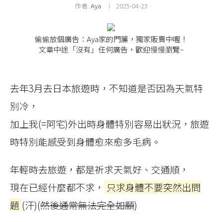
作者:
Aya
2025-04-23
偷偷放個廣告：Aya家的門簾，獨家販賣中喔！
文章中途「沒有」任何廣告，歡迎慢慢瀏覽~
去年3月去日本旅遊時，不知道是否因為天氣特
別冷，
加上我(=阿宅)外出時身體特別容易出狀況，旅遊
時特別能感受到身體愈來愈多毛病。
年輕時去旅遊，都是祈求天氣好、交通順，
現在已經什麼都不求，
只求身體不要突然出問
題
(汗)(
然後通常無法完全如願
)