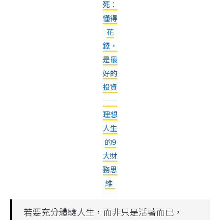
死：
懂得
花
錢，
是最
好的
投資
——
理想
人生
的9
大財
務思
維
若要充分體驗人生，而非只是活著而已，