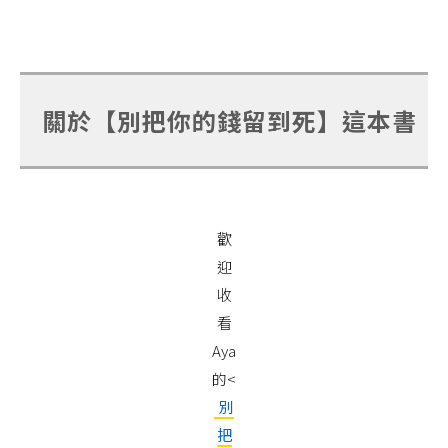
關於【別把你的錢留到死】這本書
歡
迎
收
看
Aya
的<
別
把