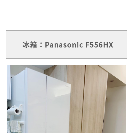
冰箱：Panasonic F556HX