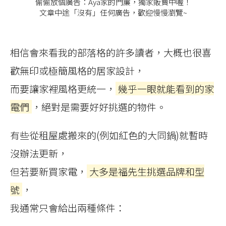
偷偷放個廣告：Aya家的門簾，獨家販賣中喔！
文章中途「沒有」任何廣告，歡迎慢慢瀏覽~
相信會來看我的部落格的許多讀者，大概也很喜
歡無印或極簡風格的居家設計，
而要讓家裡風格更統一，
幾乎一眼就能看到的家
電們
，絕對是需要好好挑選的物件。
有些從租屋處搬來的(例如紅色的大同鍋)就暫時
沒辦法更新，
但若要新買家電，
大多是福先生挑選品牌和型
號
，
我通常只會給出兩種條件：