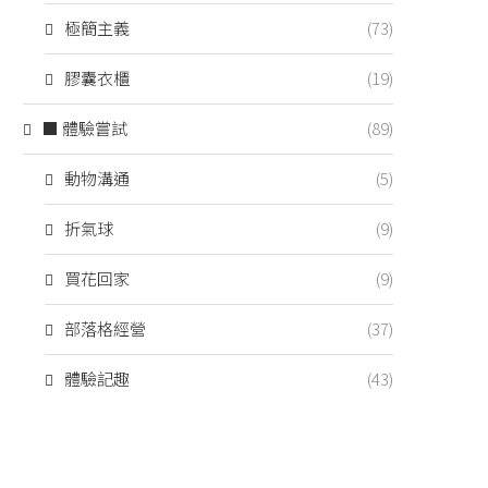
極簡主義
(73)
膠囊衣櫃
(19)
■ 體驗嘗試
(89)
動物溝通
(5)
折氣球
(9)
買花回家
(9)
部落格經營
(37)
體驗記趣
(43)