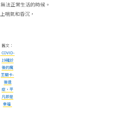
重到無法正常生活的時候。
上喘氣和昏沉，
舊文：
COVID-
19確診
後的魔
王關卡-
後遺
症，平
凡即是
幸福