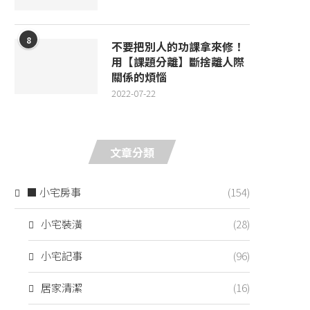
8
不要把別人的功課拿來修！
用【課題分離】斷捨離人際
關係的煩惱
2022-07-22
文章分類
■ 小宅房事
(154)
小宅裝潢
(28)
小宅記事
(96)
居家清潔
(16)