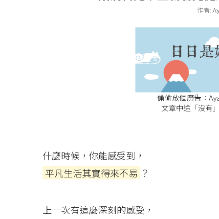
作者:
A
偷偷放個廣告：A
文章中途「沒有」
什麼時候，你能感受到，
平凡生活其實得來不易
？
上一次有這麼深刻的感受，