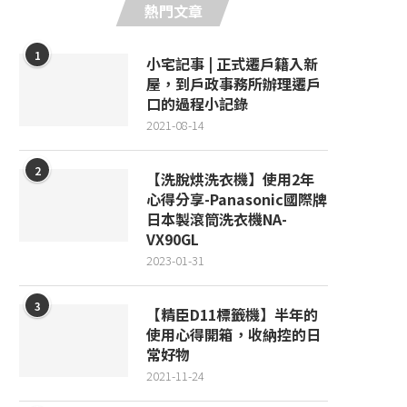
熱門文章
1
小宅記事 | 正式遷戶籍入新
屋，到戶政事務所辦理遷戶
口的過程小記錄
2021-08-14
2
【洗脫烘洗衣機】使用2年
心得分享-Panasonic國際牌
日本製滾筒洗衣機NA-
VX90GL
2023-01-31
3
【精臣D11標籤機】半年的
使用心得開箱，收納控的日
常好物
2021-11-24