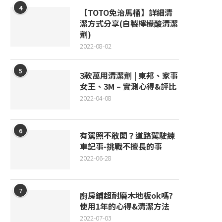
4
【TOTO免治馬桶】詳細清
潔方式分享(自製檸檬酸清潔
劑)
2022-08-02
5
3款萬用清潔劑 | 東邦、家事
女王、3M – 實測心得&評比
2022-04-08
6
有駕照不敢開？道路駕駛練
車記事-挑戰不擅長的事
2022-06-28
7
廚房鋪超耐磨木地板ok嗎?
使用1年的心得&清潔方法
2022-07-03