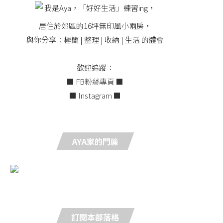
我是Aya，「好好生活」練習ing，
居住於郊區的16坪無印風小兩房，
與你分享：極簡 | 整理 | 收納 | 生活 的體會
歡迎追蹤：
■ FB粉絲專頁 ■
■ Instagram ■
AYA家的門簾
訂閱本部落格