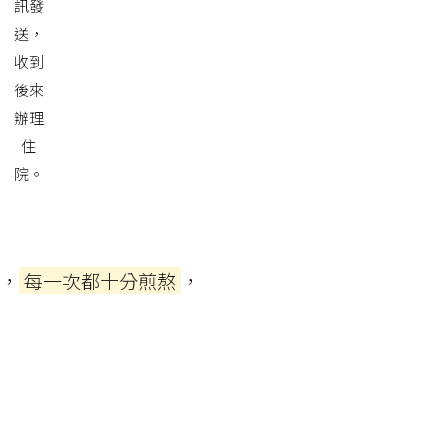
訊發
送，
收到
後來
辦理
住
院。
，
每一次都十分煎熬
，