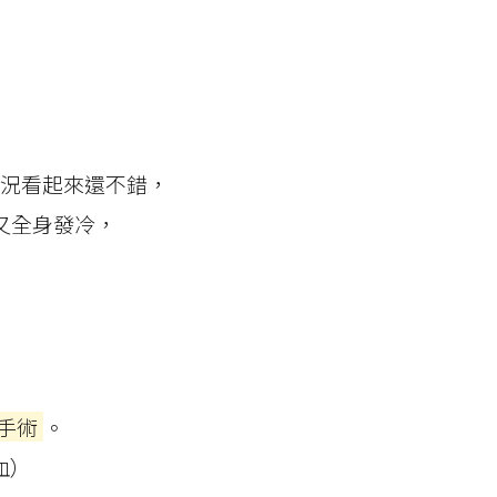
況看起來還不錯，
又全身發冷，
手術
。
血）