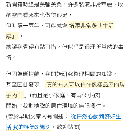
新開箱時總是美輪美奐，許多裝潢非常華麗，收
納空間看起來也做得很足，
但時隔一兩年，可能就會
增添非常多「生活
感」
，
總讓我覺得有點可惜，但似乎是很理所當然的事
情。
但因為斷捨離，我開始研究整理相關的知識，
甚至因此發現「
真的有人可以住在像樣品屋的房
子內！
」(而且是小家庭，有兩個小孩)
開始了我對精緻的居住環境的無限嚮往。
(曾於早期文章內有闡述：
從怦然心動到好好生
活 我的極簡3階段
，歡迎點閱)