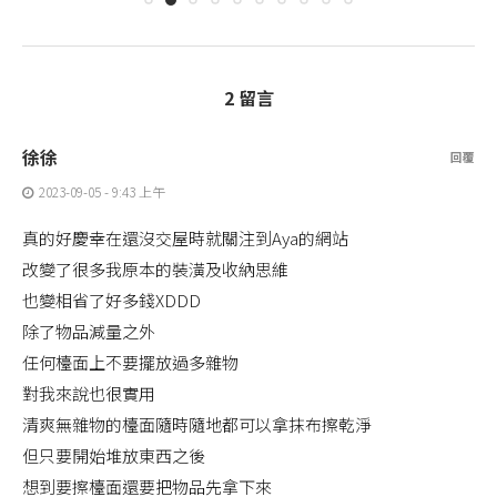
2 留言
徐徐
回覆
2023-09-05 - 9:43 上午
真的好慶幸在還沒交屋時就關注到Aya的網站
改變了很多我原本的裝潢及收納思維
也變相省了好多錢XDDD
除了物品減量之外
任何檯面上不要擺放過多雜物
對我來說也很實用
清爽無雜物的檯面隨時隨地都可以拿抹布擦乾淨
但只要開始堆放東西之後
想到要擦檯面還要把物品先拿下來