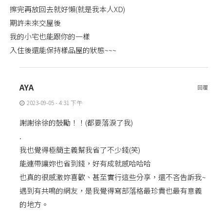
擦完再放回去就好懶(就是我本人XD)
期許未來交屋後
我的小宅也能跟你的一樣
入住後還能保持樣品屋的狀態~~~
AYA
回覆
2023-09-05 - 4:31 下午
謝謝徐徐的鼓勵！！(都要落淚了我)
.
我也覺得極簡主義幫我省了不少錢(笑)
能連帶讓妳也省到錢，好有成就感哈哈哈
也真的很感激妳喜歡、甚至實行這些分享，還不吝告訴我~
遇到有共鳴的網友，是我覺得寫部落格最珍貴也最有意義
的地方。
.