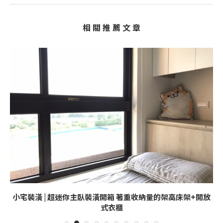
相 關 推 薦 文 章
小宅裝潢 | 超迷你主臥裝潢開箱 著重收納量的架高床架+開放
式衣櫃