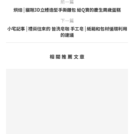
前一篇
烘焙 | 貓咪3D立體造型手撕麵包 給Q寶的慶生周歲蛋糕
下一篇
小宅記事 | 禮尚往來的 皆洗皂咖 手工皂 | 紙箱和包材循環利用
的建議
相 關 推 薦 文 章