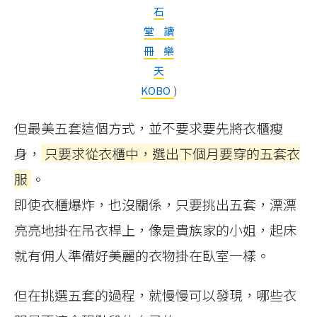
石
堂
讀
冊
樂
天
KOBO
)
但最美五套這個方式，並不要求要先將衣櫃瘦
身，
只要求從衣櫃中，選出下個月要穿的五套衣
服
。
即使衣櫃爆炸，也沒關係，只要挑出五套，漂漂
亮亮地掛在吊衣桿上，像是貴族家的小姐，起床
就有佣人準備好美麗的衣物掛在臥室一樣。
但在挑選五套的過程，就慢慢可以發現，哪些衣