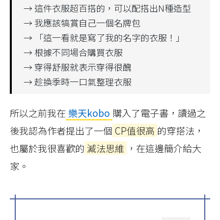
→ 這件衣服超百搭的，可以配搭出N種造型
→ 我應該犒賞自己一個名牌包
→ 「這一看就是寫了我的名字的衣服！」
→ 根據不同場合購買衣服
→ 穿得舒服就表示穿得很醜
→ 趁換季時一口氣整理衣服
所以之前我在
樂天kobo
購入了電子書，讀過之
後我認為作者提出了一個
CP值很高
的穿搭法，
也屬於我很喜歡的
減法思維
，在這邊簡介給大
家。