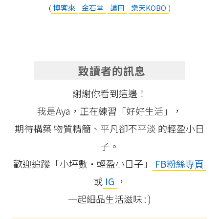
(
博客來
金石堂
讀冊
樂天KOBO
)
致讀者的訊息
謝謝你看到這邊！
我是Aya，正在練習「好好生活」，
期待構築 物質精簡、平凡卻不平淡 的輕盈小日
子。
歡迎追蹤「小坪數‧輕盈小日子」
FB粉絲專頁
或
IG
，
一起細品生活滋味 : )