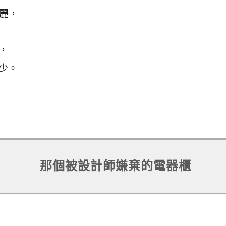
華麗，
，
少。
那個被設計師嫌棄的電器櫃