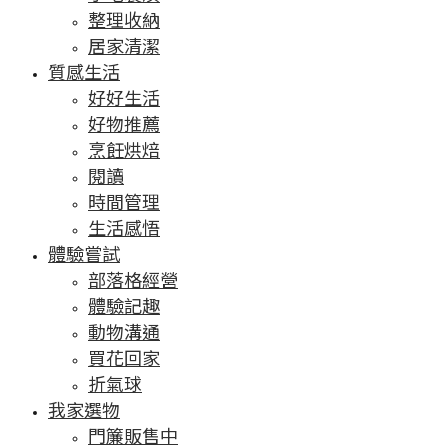
整理收納
居家清潔
質感生活
好好生活
好物推薦
烹飪烘焙
閱讀
時間管理
生活感悟
體驗嘗試
部落格經營
體驗記趣
動物溝通
買花回家
折氣球
我家選物
門簾販售中