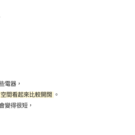
。
些電器，
空間看起來比較開闊
。
會變得很短，