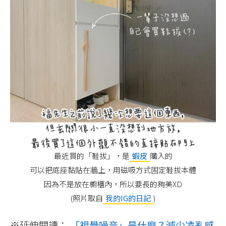
最近買的「鞋拔」，是
蝦皮
購入的
可以把底座黏貼在牆上，用磁吸方式固定鞋拔本體
因為不是放在櫥櫃內，所以要長的夠美XD
(照片取自
我的IG的日記
)
※延伸閱讀：
「視覺噪音」是什麼？減少凌亂感