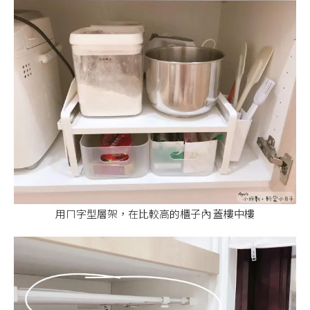
用ㄇ字型層架，在比較高的櫃子內 蓋樓中樓