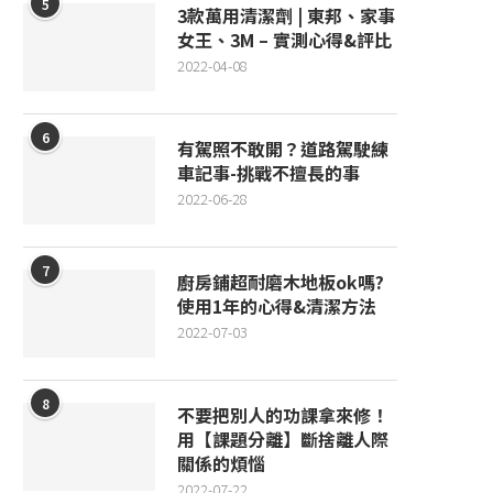
5
3款萬用清潔劑 | 東邦、家事
女王、3M – 實測心得&評比
2022-04-08
6
有駕照不敢開？道路駕駛練
車記事-挑戰不擅長的事
2022-06-28
7
廚房鋪超耐磨木地板ok嗎?
使用1年的心得&清潔方法
2022-07-03
8
不要把別人的功課拿來修！
用【課題分離】斷捨離人際
關係的煩惱
2022-07-22