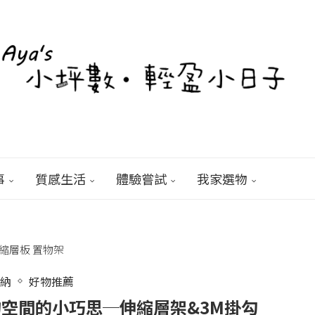
事
質感生活
體驗嘗試
我家選物
收納
好物推薦
空間的小巧思─伸縮層架&3M掛勾