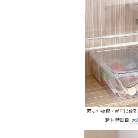
兩支伸縮桿，就可以達到
(圖片轉載自
大創