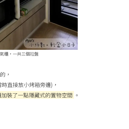
氣櫃，一共三個拉盤
的，
當時直接放小烤箱旁邊)，
櫃加裝了一點隱藏式的置物空間
。