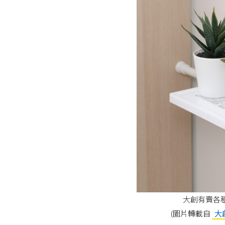
大創有賣各
(圖片轉載自
大創