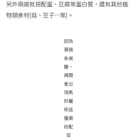
另外兩道就搭配蛋、豆腐等蛋白質，還有其他植
物類食材(菇、豆子…等)。
因為
算佛
系減
醣，
偶爾
會出
現馬
鈴薯
條這
種澱
粉配
菜