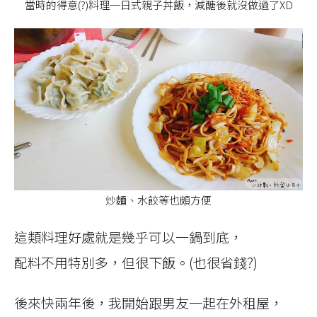
當時的得意(?)料理─日式親子丼飯，減醣後就沒做過了XD
炒麵、水餃等也頗方便
這類料理好處就是幾乎可以一鍋到底，
配料不用特別多，但很下飯。(也很省錢?)
後來快兩年後，我開始跟男友一起在外租屋，