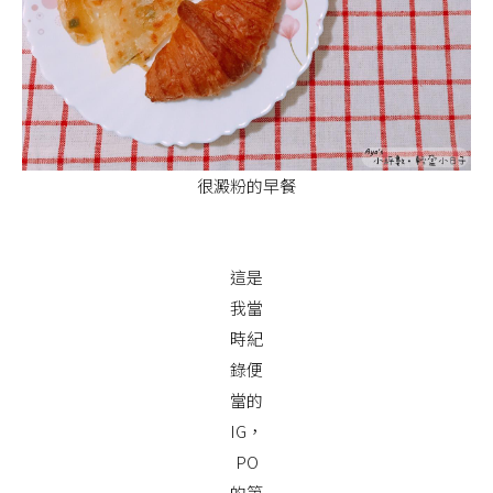
很澱粉的早餐
這是
我當
時紀
錄便
當的
IG，
PO
的第