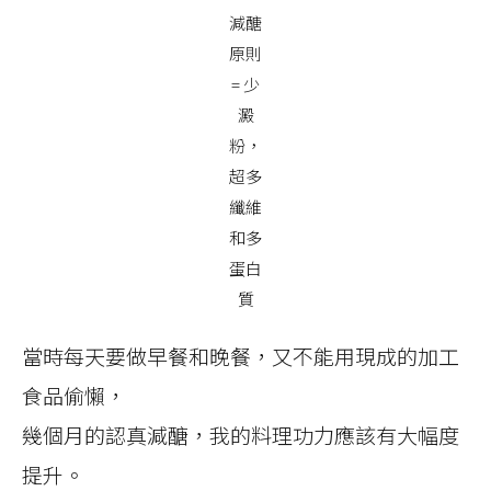
減醣
原則
= 少
澱
粉，
超多
纖維
和多
蛋白
質
當時每天要做早餐和晚餐，又不能用現成的加工
食品偷懶，
幾個月的認真減醣，我的料理功力應該有大幅度
提升。