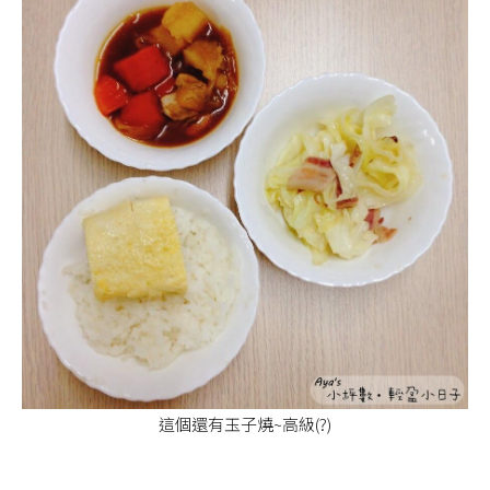
這個還有玉子燒~高級(?)