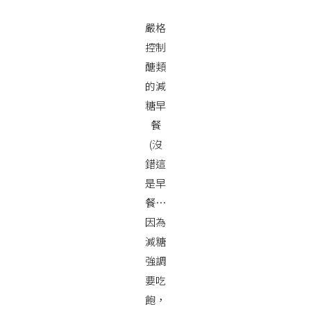
嚴格
控制
醣類
的減
糖早
餐
(沒
錯這
是早
餐…
因為
減糖
強調
要吃
飽，