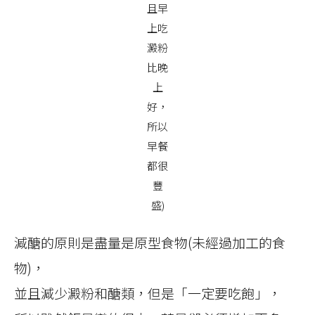
且早
上吃
澱粉
比晚
上
好，
所以
早餐
都很
豐
盛)
減醣的原則是盡量是原型食物(未經過加工的食
物)，
並且減少澱粉和醣類，但是「一定要吃飽」，