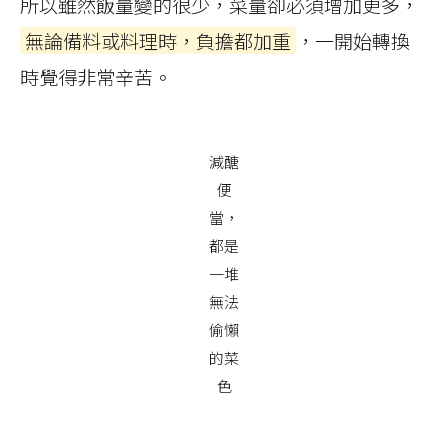
所以雖然飯量變的很少，菜量卻必須增加更多，
無論備料或料理時，負擔都加重
，一開始轉換
時覺得非常辛苦。
減醣
便
當，
都是
一堆
無法
偷懶
的菜
色