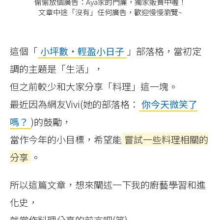
偷偷放個廣告：Aya家的門簾，獨家販賣中喔！
文章中途「沒有」任何廣告，歡迎慢慢瀏覽~
這個「
小坪數‧輕盈小日子
」部落格，當初定
調的主題是「生活」，
但之前較少和大家分享「料理」這一塊。
最近因為網友Vivi(她的部落格：
你今天微笑了
嗎？
)的鼓勵，
當作今年的小目標，希望能
嘗試一些料理相關的
分享
。
所以這篇文章，想來闡述一下我的廚藝學習和進
化史，
就當作料理分享的前言吧(笑)