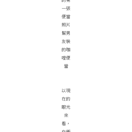
一張
便當
照片
幫男
友裝
的咖
哩便
當
以現
在的
眼光
來
看，
白飯