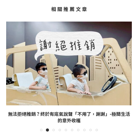
相 關 推 薦 文 章
無法拒絕推銷？終於有底氣說聲「不用了，謝謝」-極簡生活
的意外收穫