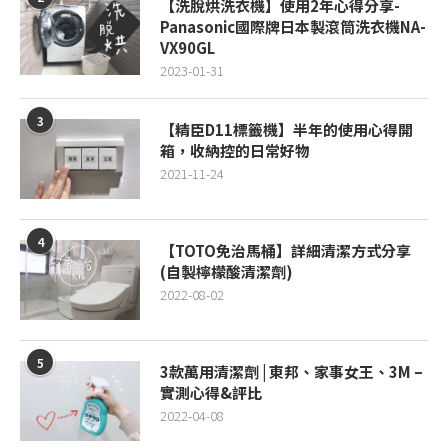
【洗脫烘洗衣機】使用2年心得分享-
Panasonic國際牌日本製滾筒洗衣機NA-
VX90GL
2023-01-31
3
【精臣D11標籤機】半年的使用心得開
箱，收納控的日常好物
2021-11-24
4
【TOTO免治馬桶】詳細清潔方式分享
(自製檸檬酸清潔劑)
2022-08-02
5
3款萬用清潔劑 | 東邦、家事女王、3M –
實測心得&評比
2022-04-08