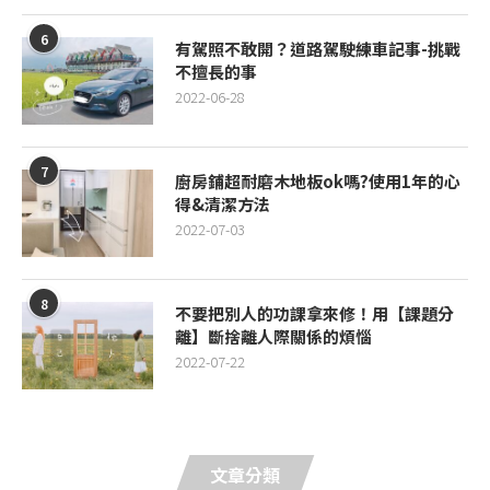
6
有駕照不敢開？道路駕駛練車記事-挑戰
不擅長的事
2022-06-28
7
廚房鋪超耐磨木地板ok嗎?使用1年的心
得&清潔方法
2022-07-03
8
不要把別人的功課拿來修！用【課題分
離】斷捨離人際關係的煩惱
2022-07-22
文章分類