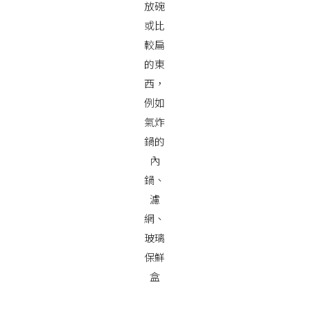
放碗
或比
較扁
的東
西，
例如
氣炸
鍋的
內
鍋、
濾
網、
玻璃
保鮮
盒