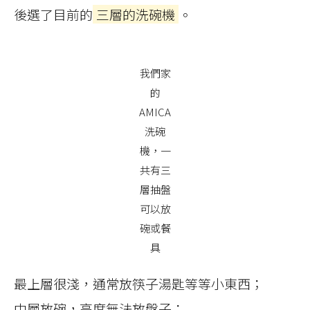
後選了目前的
三層的洗碗機
。
我們家
的
AMICA
洗碗
機，一
共有三
層抽盤
可以放
碗或餐
具
最上層很淺，通常放筷子湯匙等等小東西；
中層放碗，高度無法放盤子；