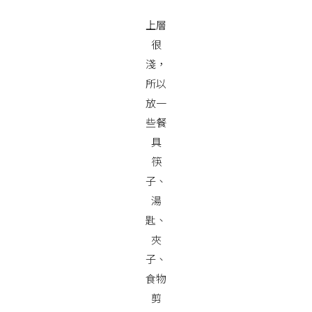
上層
很
淺，
所以
放一
些餐
具
筷
子、
湯
匙、
夾
子、
食物
剪