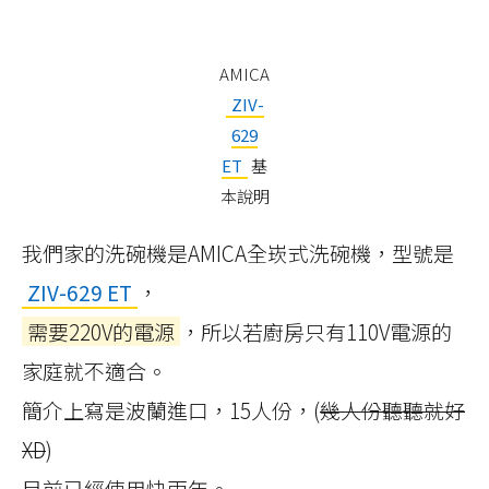
AMICA
ZIV-
629
ET
基
本說明
我們家的洗碗機是AMICA全崁式洗碗機，型號是
ZIV-629 ET
，
需要220V的電源
，所以若廚房只有110V電源的
家庭就不適合。
簡介上寫是波蘭進口，15人份，(
幾人份聽聽就好
XD
)
目前已經使用快兩年。