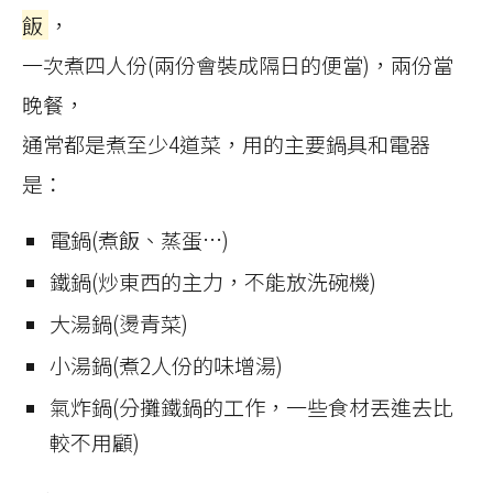
飯
，
一次煮四人份(兩份會裝成隔日的便當)，兩份當
晚餐，
通常都是煮至少4道菜，用的主要鍋具和電器
是：
電鍋(煮飯、蒸蛋…)
鐵鍋(炒東西的主力，不能放洗碗機)
大湯鍋(燙青菜)
小湯鍋(煮2人份的味增湯)
氣炸鍋(分攤鐵鍋的工作，一些食材丟進去比
較不用顧)