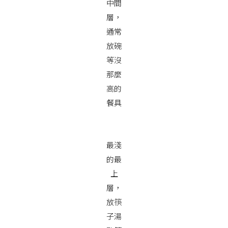
中間
層，
通常
放碗
等沒
那麼
高的
餐具
最淺
的最
上
層，
放筷
子湯