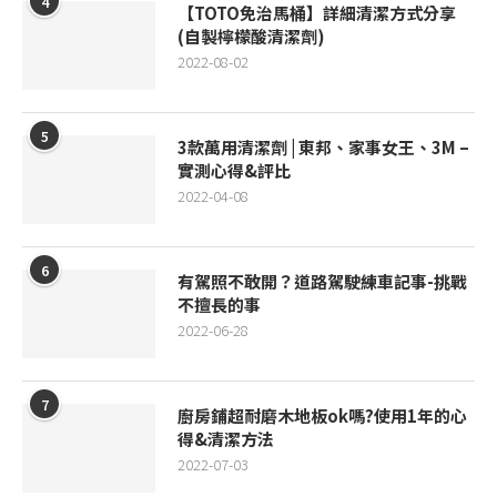
4
【TOTO免治馬桶】詳細清潔方式分享
(自製檸檬酸清潔劑)
2022-08-02
5
3款萬用清潔劑 | 東邦、家事女王、3M –
實測心得&評比
2022-04-08
6
有駕照不敢開？道路駕駛練車記事-挑戰
不擅長的事
2022-06-28
7
廚房鋪超耐磨木地板ok嗎?使用1年的心
得&清潔方法
2022-07-03