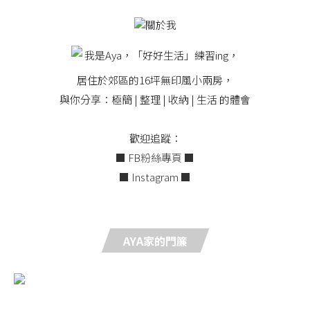
我是Aya，「好好生活」練習ing，
居住於郊區的16坪無印風小兩房，
與你分享：極簡 | 整理 | 收納 | 生活 的體會
歡迎追蹤：
■ FB粉絲專頁 ■
■ Instagram ■
AYA家的門簾