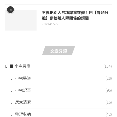
8
不要把別人的功課拿來修！用【課題分
離】斷捨離人際關係的煩惱
2022-07-22
文章分類
■ 小宅房事
(154)
小宅裝潢
(28)
小宅記事
(96)
居家清潔
(16)
整理收納
(42)