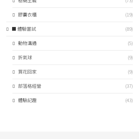
極簡主義
(73)
膠囊衣櫃
(19)
■ 體驗嘗試
(89)
動物溝通
(5)
折氣球
(9)
買花回家
(9)
部落格經營
(37)
體驗記趣
(43)