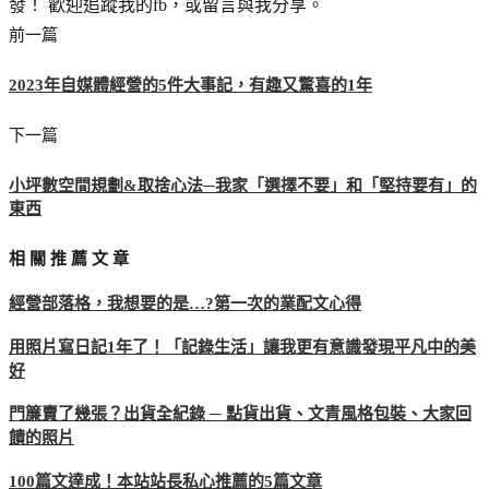
發！ 歡迎追蹤我的fb，或留言與我分享。
前一篇
2023年自媒體經營的5件大事記，有趣又驚喜的1年
下一篇
小坪數空間規劃&取捨心法─我家「選擇不要」和「堅持要有」的
東西
相 關 推 薦 文 章
經營部落格，我想要的是…?第一次的業配文心得
用照片寫日記1年了！「記錄生活」讓我更有意識發現平凡中的美
好
門簾賣了幾張？出貨全紀錄 ─ 點貨出貨、文青風格包裝、大家回
饋的照片
100篇文達成！本站站長私心推薦的5篇文章