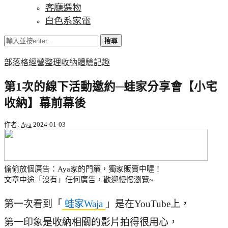
客廳選物
白色系家電
搜尋
部落格經營
整理收納
體驗記趣
第1次的線下活動邀約─蛙家分享會【小宅
收納】幕前幕後
作者:
Aya
2024-01-03
偷偷放個廣告：Aya家的門簾，獨家販賣中喔！
文章中途「沒有」任何廣告，歡迎慢慢瀏覽~
第一次看到「
蛙家Waja
」是在YouTube上，
第一印象是收納相關的影片拍得很用心，