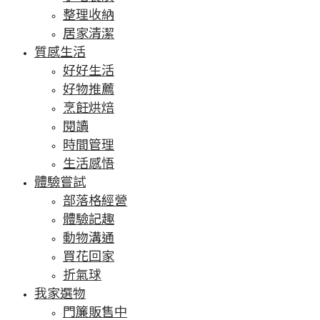
整理收納
居家清潔
質感生活
好好生活
好物推薦
烹飪烘焙
閱讀
時間管理
生活感悟
體驗嘗試
部落格經營
體驗記趣
動物溝通
買花回家
折氣球
我家選物
門簾販售中