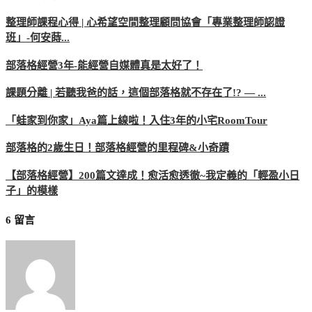
整理師課程心得 | 心希望空間整理顧問協會「專業整理師認證
班」-何安蒔...
部落格經營3年-能經營自媒體真是太好了！
課題分離 | 若聽我爸的話，這個部落格就不存在了!? — ...
「蛙家到你家」Aya篇上線啦！入住3年的小宅RoomTour
部落格的2歲生日！部落格經營的里程碑&小奇蹟
【部落格經營】200篇文達成！愈活愈透徹~我定義的「輕盈小日
子」的模樣
6 留言